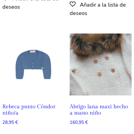
tiene
múltiples
múlti
variantes.
varian
Las
Las
opciones
opcio
se
se
pueden
pued
elegir
elegir
en
en
la
la
página
págin
de
de
producto
produ
Rebeca punto Cóndor
Abrigo lana maxi hecho
niño/a
a mano niño
28,95
€
160,95
€
Este
Este