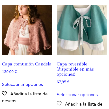
Capa comunión Candela
Capa reversible
(disponible en más
130,00
€
opciones)
Este
67,95
€
Seleccionar opciones
producto
Este
tiene
Seleccionar opciones
produ
múltiples
tiene
variantes.