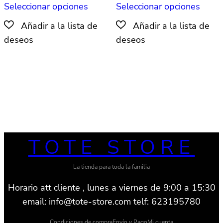
Seleccionar opciones
Seleccionar opciones
producto
produ
tiene
tiene
múltiples
múlti
variantes.
varian
Las
Las
opciones
opcio
se
se
pueden
pued
elegir
elegir
en
en
TOTE STORE
la
la
página
págin
La tienda para toda la familia
de
de
Horario att cliente , lunes a viernes de 9:00 a 15:30
producto
produ
email: info@tote-store.com telf: 623195780
Condiciones de compra
Envío y Pago
Mi cuenta