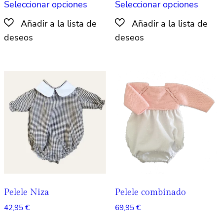
Seleccionar opciones
Seleccionar opciones
producto
produ
tiene
tiene
múltiples
múlti
variantes.
varian
Las
Las
opciones
opcio
se
se
pueden
pued
elegir
elegir
en
en
la
la
página
págin
de
de
producto
produ
Pelele Niza
Pelele combinado
42,95
€
69,95
€