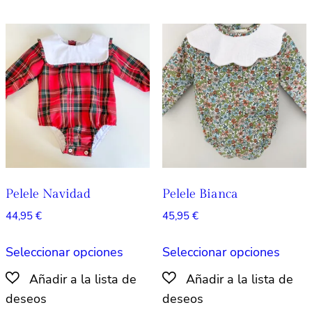
Las
Las
opciones
opcio
se
se
pueden
pued
elegir
elegir
en
en
la
la
página
págin
de
de
producto
produ
Pelele Navidad
Pelele Bianca
44,95
€
45,95
€
Este
Este
Seleccionar opciones
Seleccionar opciones
producto
produ
tiene
tiene
múltiples
múlti