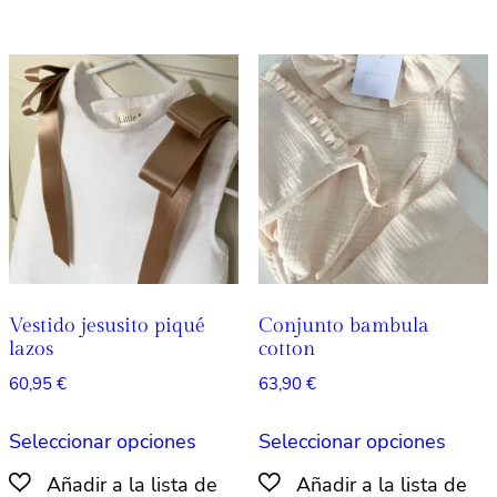
variantes.
varian
Las
Las
opciones
opcio
se
se
pueden
pued
elegir
elegir
en
en
la
la
página
págin
de
de
producto
produ
Vestido jesusito piqué
Conjunto bambula
lazos
cotton
60,95
€
63,90
€
Este
Este
Seleccionar opciones
Seleccionar opciones
producto
produ
tiene
tiene