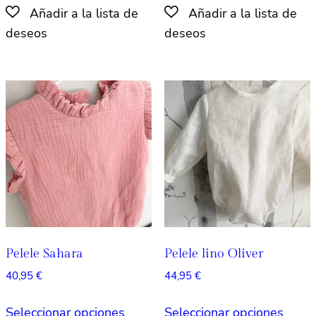
tiene
tiene
múltiples
múlti
variantes.
varian
Las
Las
opciones
opcio
se
se
pueden
pued
elegir
elegir
en
en
la
la
página
págin
de
de
producto
produ
Pelele Sahara
Pelele lino Oliver
40,95
€
44,95
€
Este
Este
Seleccionar opciones
Seleccionar opciones