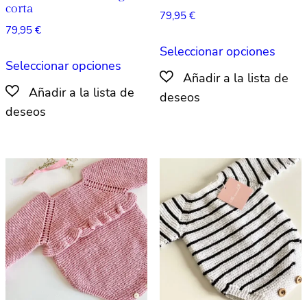
corta
79,95
€
79,95
€
Este
Seleccionar opciones
Este
produ
Seleccionar opciones
producto
tiene
tiene
múlti
múltiples
varian
variantes.
Las
Las
opcio
opciones
se
se
pued
pueden
elegir
elegir
en
en
la
la
págin
página
de
de