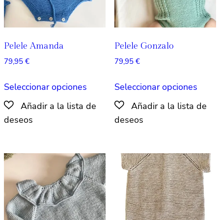
la
la
página
págin
de
de
producto
produ
Pelele Amanda
Pelele Gonzalo
79,95
€
79,95
€
Este
Este
Seleccionar opciones
Seleccionar opciones
producto
produ
tiene
tiene
múltiples
múlti
variantes.
varian
Las
Las
opciones
opcio
se
se
pueden
pued
elegir
elegir
en
en