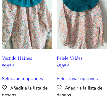
opciones
opcio
se
se
pueden
pued
elegir
elegir
en
en
la
la
página
págin
de
de
producto
produ
Vestido Haines
Pelele Valdez
59,95
€
45,95
€
Este
Este
Seleccionar opciones
Seleccionar opciones
producto
produ
tiene
tiene
múltiples
múlti
variantes.
varian
Las
Las