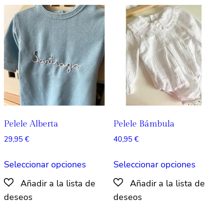
opciones
opcio
se
se
pueden
pued
elegir
elegir
en
en
la
la
página
págin
de
de
producto
produ
Pelele Alberta
Pelele Bámbula
29,95
€
40,95
€
Este
Este
Seleccionar opciones
Seleccionar opciones
producto
produ
tiene
tiene
múltiples
múlti
variantes.
varian