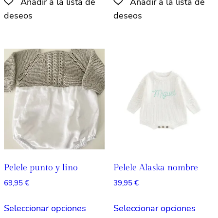
tiene
tiene
múltiples
múlti
variantes.
varian
Las
Las
opciones
opcio
se
se
pueden
pued
elegir
elegir
en
en
la
la
página
págin
de
de
producto
produ
Pelele punto y lino
Pelele Alaska nombre
69,95
€
39,95
€
Este
Este
Seleccionar opciones
Seleccionar opciones
producto
produ