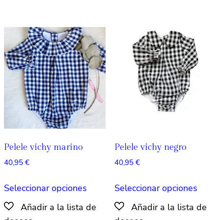
variantes.
varian
Las
Las
opciones
opcio
se
se
pueden
pued
elegir
elegir
en
en
la
la
página
págin
de
de
producto
produ
Pelele vichy marino
Pelele vichy negro
40,95
€
40,95
€
Este
Este
Seleccionar opciones
Seleccionar opciones
producto
produ
tiene
tiene
múltiples
múlti