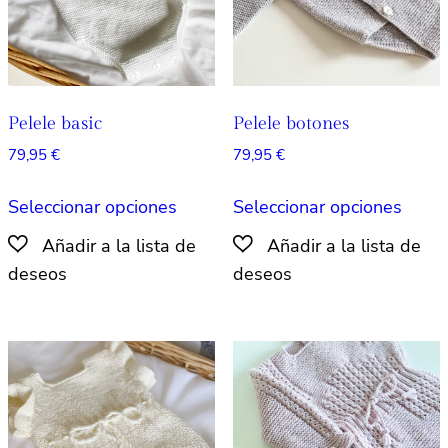
en
en
la
la
página
págin
de
de
producto
produ
Pelele basic
Pelele botones
79,95
€
79,95
€
Este
Este
Seleccionar opciones
Seleccionar opciones
producto
produ
tiene
tiene
múltiples
múlti
variantes.
varian
Las
Las
opciones
opcio
se
se
pueden
pued
elegir
elegir