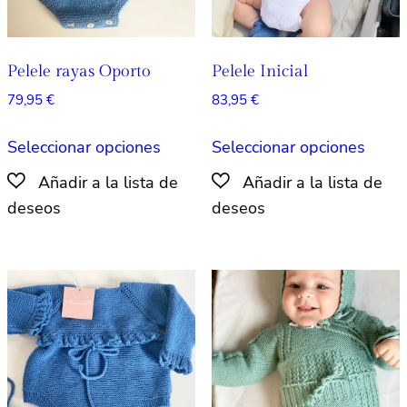
página
de
de
produ
producto
Pelele rayas Oporto
Pelele Inicial
79,95
€
83,95
€
Este
Este
Seleccionar opciones
Seleccionar opciones
producto
produ
tiene
tiene
múltiples
múlti
variantes.
varian
Las
Las
opciones
opcio
se
se
pueden
pued
elegir
elegir
en
en