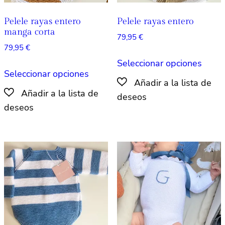
de
de
producto
produ
Pelele rayas entero
Pelele rayas entero
manga corta
79,95
€
79,95
€
Este
Seleccionar opciones
Este
produ
Seleccionar opciones
producto
tiene
tiene
múlti
múltiples
varian
variantes.
Las
Las
opcio
opciones
se
se
pued
pueden
elegir
elegir
en
en
la
la
págin