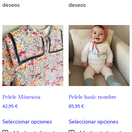
múltiples
múlti
variantes.
varian
Las
Las
opciones
opcio
se
se
pueden
pued
elegir
elegir
en
en
la
la
página
págin
de
de
producto
produ
Pelele Minesota
Pelele basic nombre
42,95
€
85,95
€
Este
Este
Seleccionar opciones
Seleccionar opciones
producto
produ