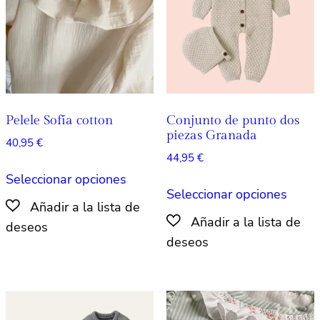
elegir
elegir
en
en
la
la
página
págin
de
de
producto
produ
Pelele Sofía cotton
Conjunto de punto dos
piezas Granada
40,95
€
44,95
€
Este
Seleccionar opciones
Este
producto
Seleccionar opciones
produ
tiene
tiene
múltiples
múlti
variantes.
varian
Las
Las
opciones
opcio
se