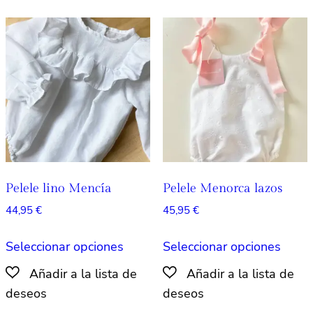
Las
Las
opciones
opcio
se
se
pueden
pued
elegir
elegir
en
en
la
la
página
págin
de
de
producto
produ
Pelele lino Mencía
Pelele Menorca lazos
44,95
€
45,95
€
Este
Este
Seleccionar opciones
Seleccionar opciones
producto
produ
tiene
tiene
múltiples
múlti
variantes.
varian