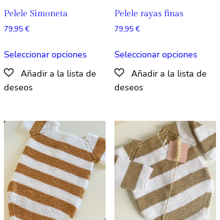
produ
producto
Pelele Simoneta
Pelele rayas finas
79,95
€
79,95
€
Este
Este
Seleccionar opciones
Seleccionar opciones
producto
produ
tiene
tiene
múltiples
múlti
variantes.
varian
Las
Las
opciones
opcio
se
se
pueden
pued
elegir
elegir
en
en
la
la
página
págin