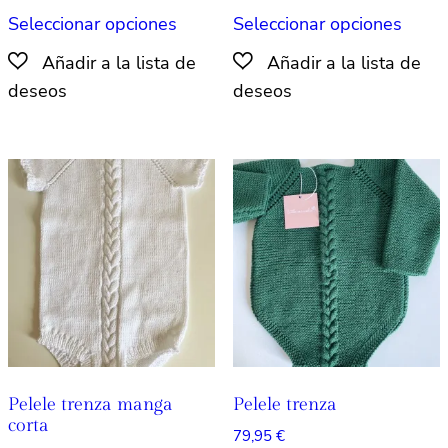
Este
Este
Seleccionar opciones
Seleccionar opciones
producto
produ
tiene
tiene
múltiples
múlti
variantes.
varian
Las
Las
opciones
opcio
se
se
pueden
pued
elegir
elegir
en
en
la
la
página
págin
de
de
producto
produ
Pelele trenza manga
Pelele trenza
corta
79,95
€