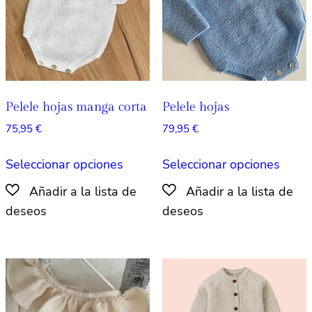
elegir
elegir
en
en
la
la
página
págin
de
de
producto
produ
Pelele hojas manga corta
Pelele hojas
75,95
€
79,95
€
Este
Este
Seleccionar opciones
Seleccionar opciones
producto
produ
tiene
tiene
múltiples
múlti
variantes.
varian
Las
Las
opciones
opcio
se
se
pueden
pued