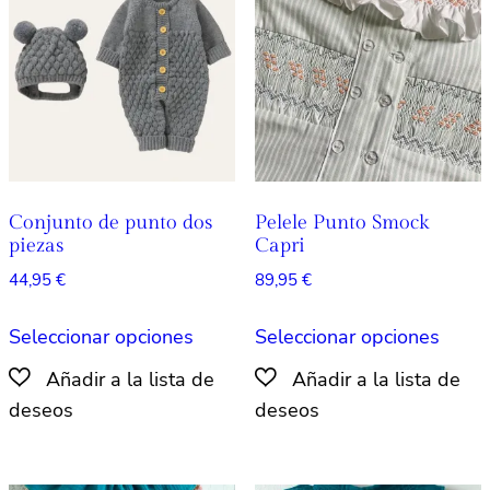
se
pueden
pued
elegir
elegir
en
en
la
la
página
págin
de
de
producto
produ
Conjunto de punto dos
Pelele Punto Smock
piezas
Capri
44,95
€
89,95
€
Este
Este
Seleccionar opciones
Seleccionar opciones
producto
produ
tiene
tiene
múltiples
múlti
variantes.
varian
Las
Las