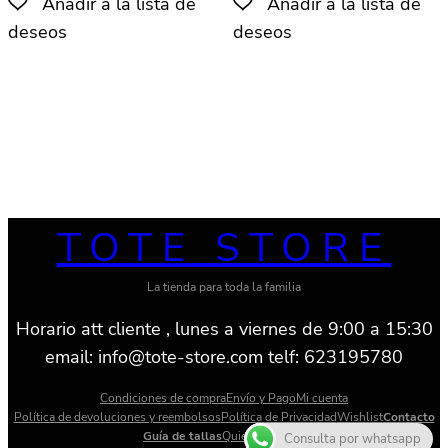
tiene
tiene
múltiples
múlti
variantes.
varian
Las
Las
opciones
opcio
se
se
pueden
pued
elegir
elegir
en
en
TOTE STORE
la
la
página
págin
La tienda para toda la familia
de
de
Horario att cliente , lunes a viernes de 9:00 a 15:30
producto
produ
email: info@tote-store.com telf: 623195780
Condiciones de compra
Envío y Pago
Mi cuenta
Política de devoluciones y reembolsos
Política de Privacidad
Wishlist
Contacto
Guía de tallas
Quienes somos
Consulta por whatsapp