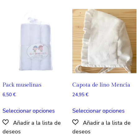
Las
opcio
se
pued
elegir
en
la
págin
de
produ
Pack muselinas
Capota de lino Mencía
6,50
€
24,95
€
Este
Este
Seleccionar opciones
Seleccionar opciones
producto
produ
tiene
tiene
múltiples
múlti