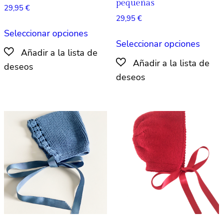
pequeñas
29,95
€
29,95
€
Este
Seleccionar opciones
Este
producto
Seleccionar opciones
produ
tiene
tiene
múltiples
múlti
variantes.
varian
Las
Las
opciones
opcio
se
se
pueden
pued
elegir
elegir
en
en
la
la
página
págin
de
de
producto