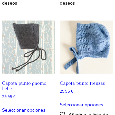
múltiples
múlti
variantes.
varian
Las
Las
opciones
opcio
se
se
pueden
pued
elegir
elegir
en
en
la
la
página
págin
de
de
producto
produ
Capota punto gnomo
Capota punto trenzas
bebe
29,95
€
29,95
€
Este
Seleccionar opciones
Este
produ
Seleccionar opciones
producto
tiene