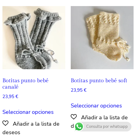
Las
opcio
opciones
se
se
pued
pueden
elegir
elegir
en
en
la
la
págin
página
de
de
produ
producto
Botitas punto bebé
Botitas punto bebé soft
canalé
23,95
€
23,95
€
Este
Seleccionar opciones
Este
produ
Seleccionar opciones
producto
tiene
tiene
múlti
Consulta por whatsapp
múltiples
varian