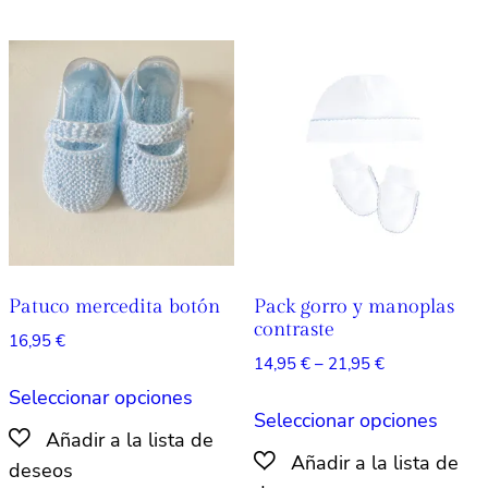
Patuco mercedita botón
Pack gorro y manoplas
contraste
16,95
€
Rango
14,95
€
–
21,95
€
Este
de
Seleccionar opciones
Este
producto
precios:
Seleccionar opciones
produ
tiene
desde
tiene
múltiples
14,95 €