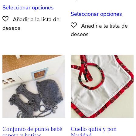
Este
Seleccionar opciones
Este
producto
Seleccionar opciones
produ
tiene
tiene
múltiples
múlti
variantes.
varian
Las
Las
opciones
opcio
se
se
pueden
pued
elegir
elegir
en
en
la
la
página
págin
de
de
producto
produ
Conjunto de punto bebé
Cuello quita y pon
capota y botitas
Navidad