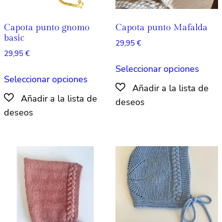
de
de
produ
producto
Capota punto gnomo
Capota punto Mafalda
basic
29,95
€
29,95
€
Este
Seleccionar opciones
Este
produ
Seleccionar opciones
producto
tiene
tiene
múlti
múltiples
varian
variantes.
Las
Las
opcio
opciones
se
se
pued
pueden
elegir
elegir
en
en
la