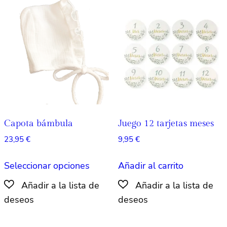
opciones
se
pueden
elegir
en
la
página
de
producto
Capota bámbula
Juego 12 tarjetas meses
23,95
€
9,95
€
Este
Seleccionar opciones
Añadir al carrito
producto
tiene
múltiples
variantes.
Las