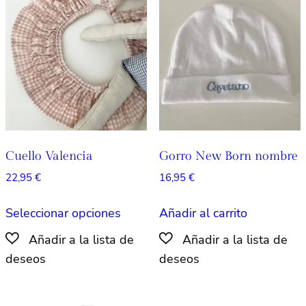
Cuello Valencia
Gorro New Born nombre
22,95
€
16,95
€
Este
Seleccionar opciones
Añadir al carrito
producto
tiene
múltiples
variantes.
Las