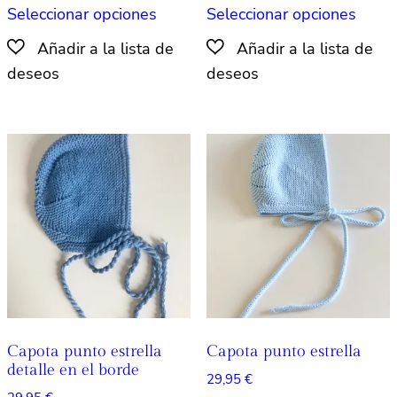
Seleccionar opciones
Seleccionar opciones
producto
produ
tiene
tiene
múltiples
múlti
variantes.
varian
Las
Las
opciones
opcio
se
se
pueden
pued
elegir
elegir
en
en
la
la
página
págin
de
de
producto
produ
Capota punto estrella
Capota punto estrella
detalle en el borde
29,95
€