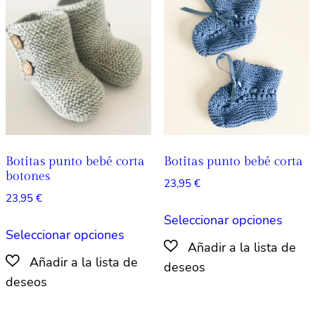
se
se
pueden
pued
elegir
elegir
en
en
la
la
página
págin
de
de
producto
produ
Botitas punto bebé corta
Botitas punto bebé corta
botones
23,95
€
23,95
€
Este
Seleccionar opciones
Este
produ
Seleccionar opciones
producto
tiene
tiene
múlti
múltiples
varian
variantes.
Las