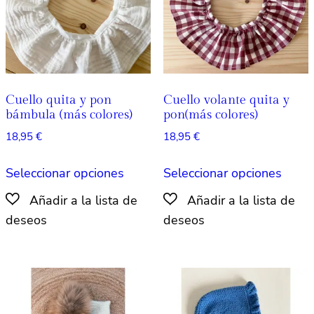
en
en
la
la
página
págin
de
de
producto
produ
Cuello quita y pon
Cuello volante quita y
bámbula (más colores)
pon(más colores)
18,95
€
18,95
€
Este
Este
Seleccionar opciones
Seleccionar opciones
producto
produ
tiene
tiene
múltiples
múlti
variantes.
varian
Las
Las
opciones
opcio
se
se