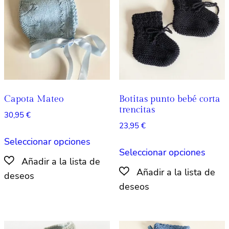
pueden
pued
elegir
elegir
en
en
la
la
página
págin
de
de
producto
produ
Capota Mateo
Botitas punto bebé corta
trencitas
30,95
€
23,95
€
Este
Seleccionar opciones
Este
producto
Seleccionar opciones
produ
tiene
tiene
múltiples
múlti
variantes.
varian
Las
Las
opciones
opcio