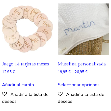
opciones
se
pueden
elegir
en
la
página
de
producto
Juego 14 tarjetas meses
Muselina personalizada
Rango
12,95
€
19,95
€
–
26,95
€
de
Este
precios:
Añadir al carrito
Seleccionar opciones
produ
desde
tiene
19,95 €
múlti
hasta
26,95 €
varian