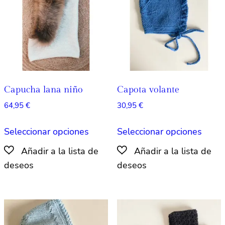
pueden
pued
elegir
elegir
en
en
la
la
página
págin
de
de
producto
produ
Capucha lana niño
Capota volante
64,95
€
30,95
€
Este
Este
Seleccionar opciones
Seleccionar opciones
producto
produ
tiene
tiene
múltiples
múlti
variantes.
varian
Las
Las
opciones
opcio
se
se