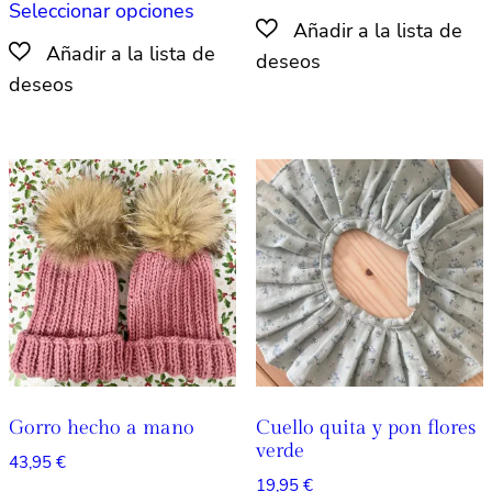
Seleccionar opciones
producto
tiene
tiene
múlti
múltiples
varian
variantes.
Las
Las
opcio
opciones
se
se
pued
pueden
elegir
elegir
en
en
la
la
págin
página
de
de
produ
producto
Gorro hecho a mano
Cuello quita y pon flores
verde
43,95
€
19,95
€