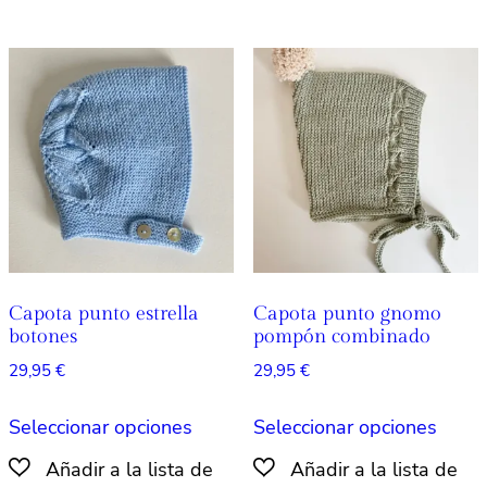
variantes.
varian
Las
Las
opciones
opcio
se
se
pueden
pued
elegir
elegir
en
en
la
la
página
págin
de
de
producto
produ
Capota punto estrella
Capota punto gnomo
botones
pompón combinado
29,95
€
29,95
€
Este
Este
Seleccionar opciones
Seleccionar opciones
producto
produ
tiene
tiene