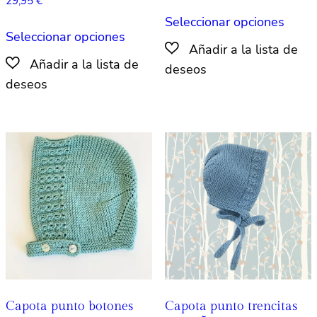
29,95
€
Este
Seleccionar opciones
Este
produ
Seleccionar opciones
producto
tiene
tiene
múlti
múltiples
varian
variantes.
Las
Las
opcio
opciones
se
se
pued
pueden
elegir
elegir
en
en
la
la
págin
página
de
de
produ
producto
Capota punto botones
Capota punto trencitas