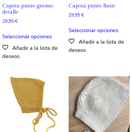
produ
Capota punto gnomo
Capota punto Basic
detalle
29,95
€
29,95
€
Este
Seleccionar opciones
Este
produ
Seleccionar opciones
producto
tiene
tiene
múlti
múltiples
varian
variantes.
Las
Las
opcio
opciones
se
se
pued
pueden
elegir
elegir
en
en
la
la
págin
página