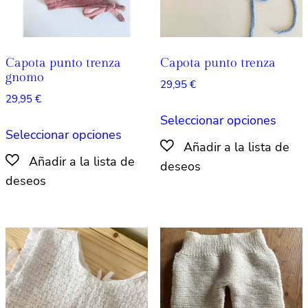
la
págin
página
de
de
produ
producto
Capota punto trenza
Capota punto trenza
gnomo
29,95
€
29,95
€
Este
Seleccionar opciones
Este
produ
Seleccionar opciones
producto
tiene
tiene
múlti
múltiples
varian
variantes.
Las
Las
opcio
opciones
se
se
pued
pueden
elegir
elegir
en