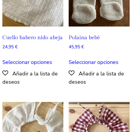
en
la
la
págin
página
de
de
produ
producto
Cuello babero nido abeja
Polaina bebé
24,95
€
45,95
€
Este
Este
Seleccionar opciones
Seleccionar opciones
producto
produ
tiene
tiene
múltiples
múlti
variantes.
varian
Las
Las
opciones
opcio
se
se
pueden
pued
elegir
elegir