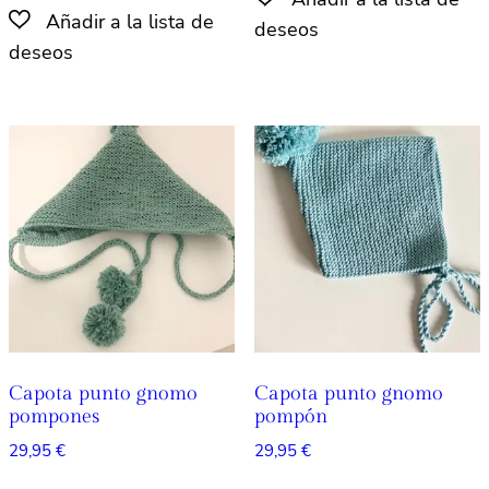
tiene
múlti
múltiples
varian
variantes.
Las
Las
opcio
opciones
se
se
pued
pueden
elegir
elegir
en
en
la
la
págin
página
de
de
produ
producto
Capota punto gnomo
Capota punto gnomo
pompones
pompón
29,95
€
29,95
€
Este
Este