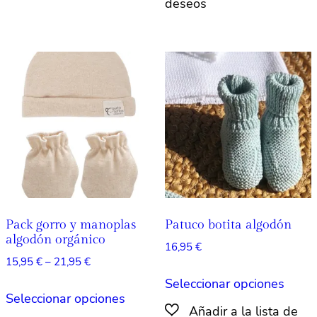
múlti
hasta
variantes.
21,95 €
varian
Las
Las
opciones
opcio
se
se
pueden
pued
elegir
elegir
en
en
la
la
página
págin
de
de
producto
produ
Pack gorro y manoplas
Patuco botita algodón
algodón orgánico
16,95
€
Rango
15,95
€
–
21,95
€
Este
de
Seleccionar opciones
Este
produ
precios:
Seleccionar opciones
producto
tiene
desde