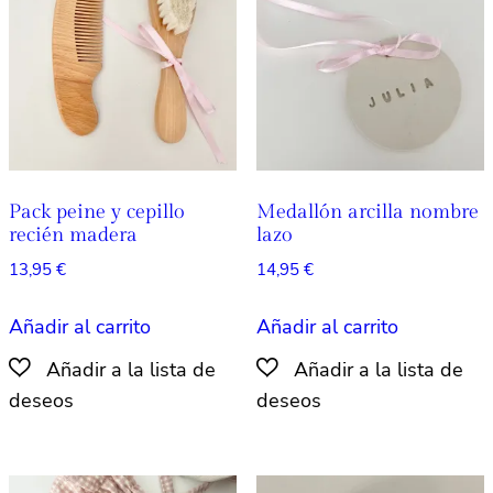
pueden
elegir
en
la
página
de
producto
Pack peine y cepillo
Medallón arcilla nombre
recién madera
lazo
13,95
€
14,95
€
Añadir al carrito
Añadir al carrito