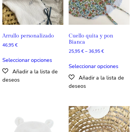
en
la
página
de
producto
Arrullo personalizado
Cuello quita y pon
Bianca
46,95
€
Rango
25,95
€
–
36,95
€
Este
de
Seleccionar opciones
Este
producto
precios:
Seleccionar opciones
produ
tiene
desde
tiene
múltiples
25,95 €
múlti
hasta
variantes.
36,95 €
varian
Las
Las
opciones
opcio
se
se
pueden
pued
elegir