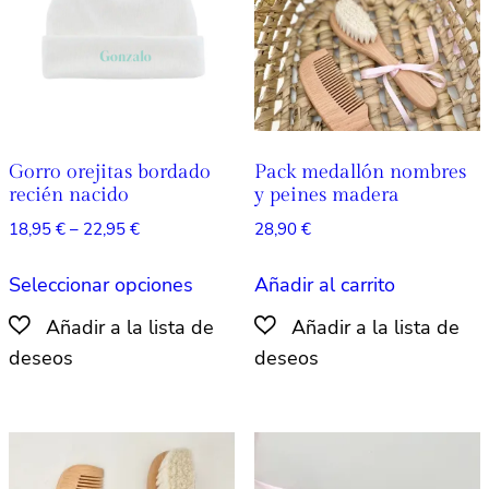
elegir
en
en
la
la
página
págin
de
de
producto
produ
Gorro orejitas bordado
Pack medallón nombres
recién nacido
y peines madera
Rango
18,95
€
–
22,95
€
28,90
€
de
Este
precios:
Seleccionar opciones
Añadir al carrito
producto
desde
tiene
18,95 €
múltiples
hasta
22,95 €
variantes.
Las
opciones
se