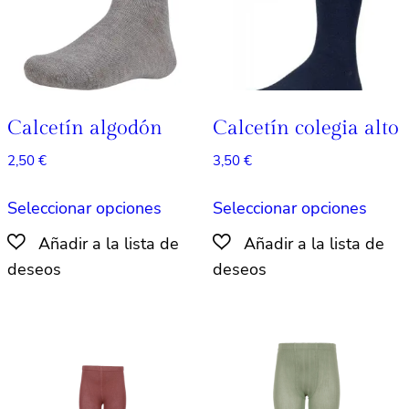
en
en
la
la
página
págin
de
de
producto
produ
Calcetín algodón
Calcetín colegia alto
2,50
€
3,50
€
Este
Este
Seleccionar opciones
Seleccionar opciones
producto
produ
tiene
tiene
múltiples
múlti
variantes.
varian
Las
Las
opciones
opcio
se
se
pueden
pued