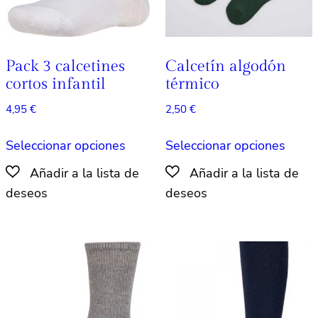
página
págin
de
de
producto
produ
Pack 3 calcetines
Calcetín algodón
cortos infantil
térmico
4,95
€
2,50
€
Este
Este
Seleccionar opciones
Seleccionar opciones
producto
produ
tiene
tiene
múltiples
múlti
variantes.
varian
Las
Las
opciones
opcio
se
se
pueden
pued
elegir
elegir