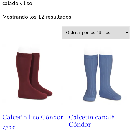
calado y liso
Ordenado
Mostrando los 12 resultados
por
los
últimos
Calcetín liso Cóndor
Calcetín canalé
Cóndor
7,30
€