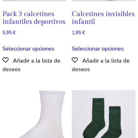
de
producto
produ
Pack 3 calcetines
Calcetines invisibles
infantiles deportivos
infantil
5,95
€
1,95
€
Este
Este
Seleccionar opciones
Seleccionar opciones
producto
produ
tiene
tiene
múltiples
múlti
variantes.
varian
Las
Las
opciones
opcio
se
se
pueden
pued
elegir
elegir
en
en
la
la