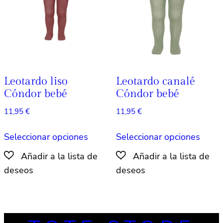
elegir
elegir
en
en
la
la
página
págin
de
de
producto
produ
Leotardo liso
Leotardo canalé
Cóndor bebé
Cóndor bebé
11,95
€
11,95
€
Este
Este
Seleccionar opciones
Seleccionar opciones
producto
produ
tiene
tiene
múltiples
múlti
variantes.
varian
Las
Las
opciones
opcio