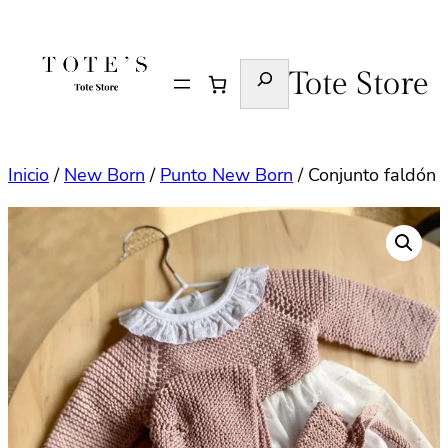
Saltar
al
Buscar
contenido
Tote Store
Inicio
/
New Born
/
Punto New Born
/ Conjunto faldón