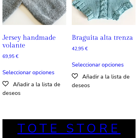
en
la
la
págin
página
de
de
produ
producto
Jersey handmade
Braguita alta trenza
volante
42,95
€
69,95
€
Este
Seleccionar opciones
Este
produ
Seleccionar opciones
producto
tiene
tiene
múlti
múltiples
varian
variantes.
Las
Las
opcio
opciones
se
TOTE STORE
se
pued
pueden
elegir