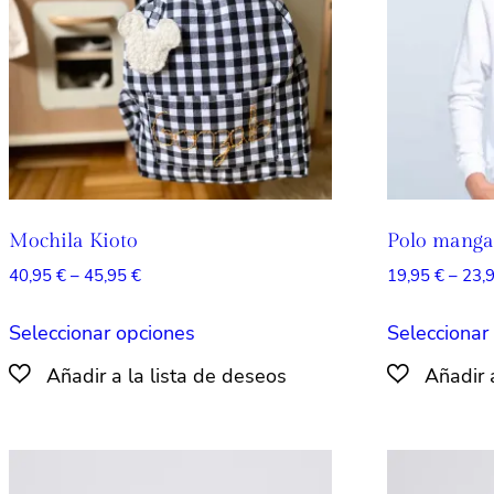
elegir
en
la
página
de
producto
Mochila Kioto
Polo manga
Rango
40,95
€
–
45,95
€
19,95
€
–
23,
de
Este
precios:
Seleccionar opciones
Seleccionar
producto
desde
tiene
40,95 €
múltiples
hasta
45,95 €
variantes.
Las