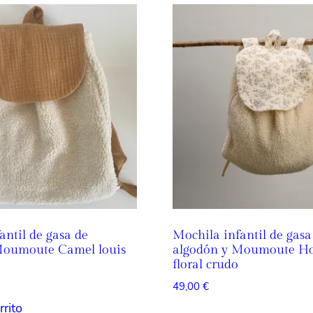
Las
opc
se
pue
eleg
en
la
pág
de
pro
antil de gasa de
Mochila infantil de gasa
Moumoute Camel louis
algodón y Moumoute Ho
floral crudo
49,00
€
rrito