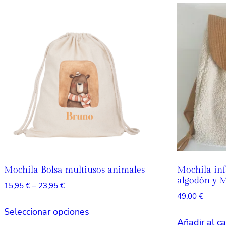
Mochila Bolsa multiusos animales
Mochila inf
algodón y 
Rango
15,95
€
–
23,95
€
49,00
€
de
Este
precios:
Seleccionar opciones
producto
desde
Añadir al ca