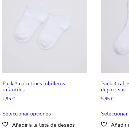
opciones
se
pueden
elegir
en
la
página
de
producto
Pack 3 calcetines tobilleros
Pack 3 calce
infantiles
deportivos
4,95
€
5,95
€
Este
Seleccionar opciones
Seleccionar
producto
tiene