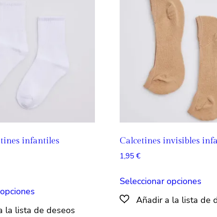
opciones
opc
se
se
pueden
pue
elegir
eleg
en
en
la
la
página
pág
de
de
producto
pro
tines infantiles
Calcetines invisibles infa
1,95
€
Est
Seleccionar opciones
Este
pro
 opciones
producto
tien
tiene
múlt