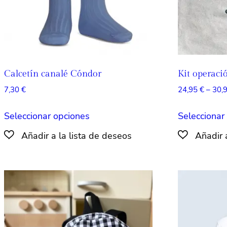
página
de
producto
Calcetín canalé Cóndor
Kit operaci
7,30
€
24,95
€
–
30,
Este
Seleccionar opciones
Seleccionar
producto
tiene
múltiples
variantes.
Las
opciones
se
pueden