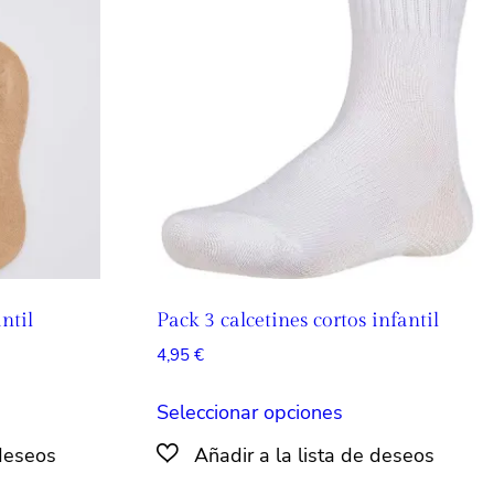
iones
opciones
se
den
pueden
ir
elegir
en
la
ina
página
de
ducto
producto
ntil
Pack 3 calcetines cortos infantil
4,95
€
e
Este
Seleccionar opciones
ducto
producto
e
tiene
iples
múltiples