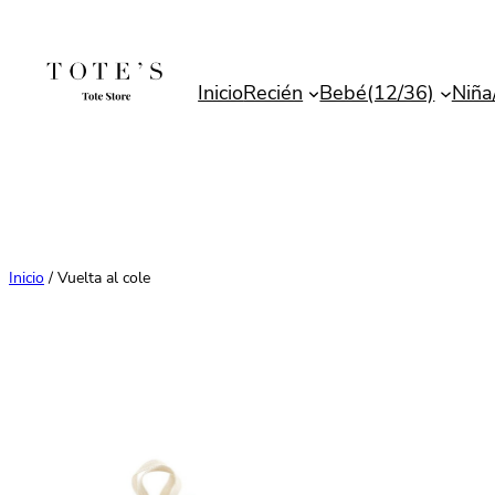
Saltar
al
contenido
Inicio
Recién
Bebé(12/36)
Niña
Inicio
/ Vuelta al cole