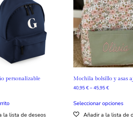
o personalizable
Mochila bolsillo y asas a
Rango
40,95
€
–
45,95
€
de
Est
precios:
rrito
Seleccionar opciones
pro
desde
tien
40,95 €
múlt
hasta
45,95 €
vari