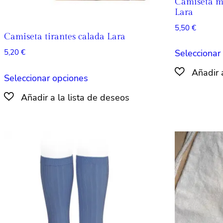
Camiseta m
Lara
5,50
€
Camiseta tirantes calada Lara
5,20
€
Seleccionar
Este
Seleccionar opciones
producto
tiene
múltiples
variantes.
Las
opciones
se
pueden
elegir
en
la