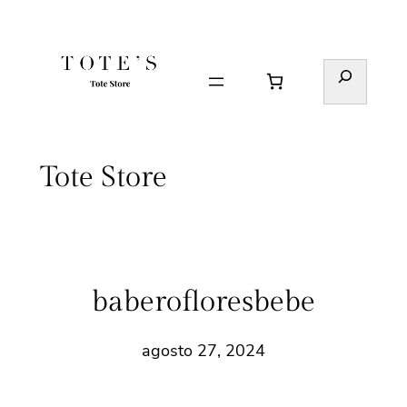
Saltar
al
contenido
Buscar
Tote Store
baberofloresbebe
agosto 27, 2024