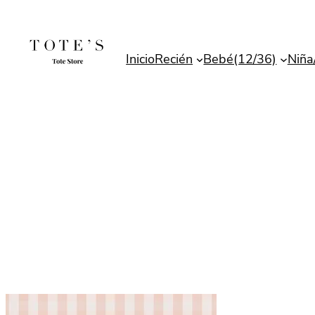
Saltar
al
contenido
Inicio
Recién
Bebé(12/36)
Niña