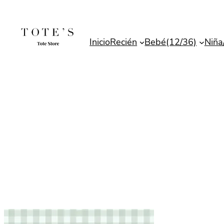
Saltar
al
contenido
Inicio
Recién
Bebé(12/36)
Niña